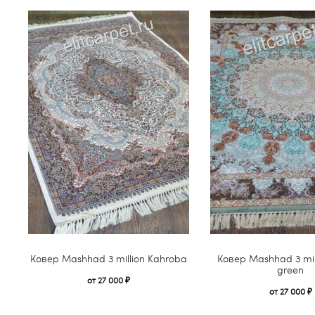
Этот
Ковер Mashhad 3 million Kahroba
Ковер Mashhad 3 mill
товар
green
от
27 000
₽
имеет
от
27 000
₽
несколько