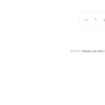
Количество
товара
Ковер
Esfahan
Reeds
1200
АРТИКУЛ:
ISFAHAN-1200-G55-
G55
Cream