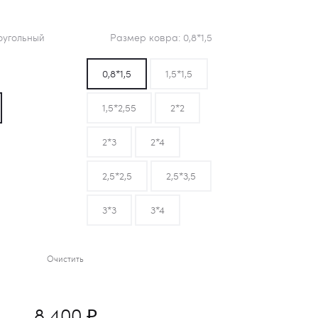
угольный
Размер ковра
0,8*1,5
0,8*1,5
1,5*1,5
1,5*2,55
2*2
2*3
2*4
2,5*2,5
2,5*3,5
3*3
3*4
Очистить
8 400
₽