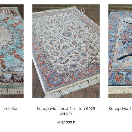
Этот
Этот
ion Lotous
Ковер Mashhad 3 million 6025
Ковер Mashh
товар
товар
cream
имеет
имеет
от
27 000
₽
несколько
несколько