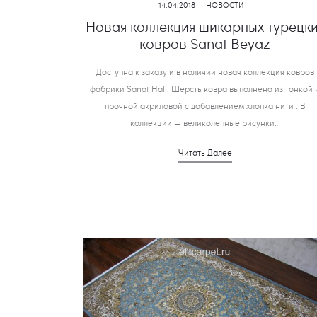
14.04.2018
НОВОСТИ
Новая коллекция шикарных турецк
ковров Sanat Beyaz
Доступна к заказу и в наличии новая коллекция ковров
фабрики Sanat Hali. Шерсть ковра выполнена из тонкой 
прочной акриловой с добавлением хлопка нити . В
коллекции — великолепные рисунки…
Читать Далее