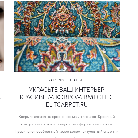
24.09.2016
СТАТЬИ
УКРАСЬТЕ ВАШ ИНТЕРЬЕР
д
КРАСИВЫМ КОВРОМ ВМЕСТЕ С
ELITCARPET.RU
Ковры являются не просто частью интерьера. Красивый
ковер создает уют и теплую атмосферу в помещении.
й
Правильно подобранный ковер делает визуальный акцент и