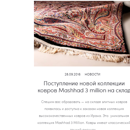
28.09.2016
НОВОСТИ
Поступление новой коллекции
ковров Mashhad 3 million на скла
Спешим вас обрадовать — на складе элитных ковров
появилась и доступна к заказам новая коллекция
высококачественных ковров из Ирана. Это уникальная
коллекция Mashhad 3 Million. Ковры имеют классически
тонкий рисунок…