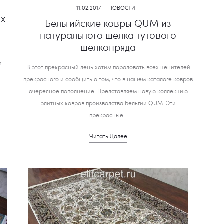
11.02.2017
НОВОСТИ
их
Бельгийские ковры QUM из
натурального шелка тутового
шелкопряда
и
В этот прекрасный день хотим порадовать всех ценителей
прекрасного и сообщить о том, что в нашем каталоге ковров
очередное пополнение. Представляем новую коллекцию
элитных ковров производства Бельгии QUM. Эти
прекрасные…
Читать Далее