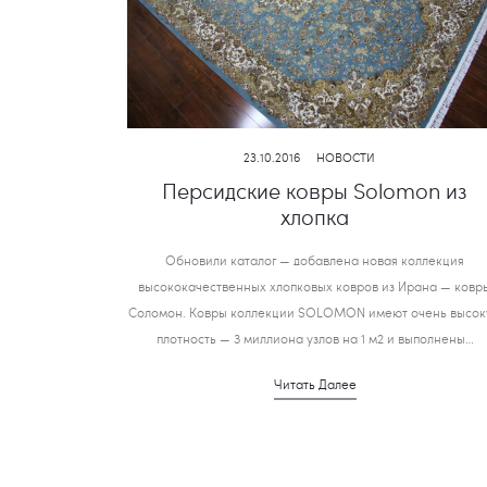
23.10.2016
НОВОСТИ
Персидские ковры Solomon из
хлопка
Обновили каталог — добавлена новая коллекция
высококачественных хлопковых ковров из Ирана — ковр
Соломон. Ковры коллекции SOLOMON имеют очень высо
плотность — 3 миллиона узлов на 1 м2 и выполнены…
Читать Далее