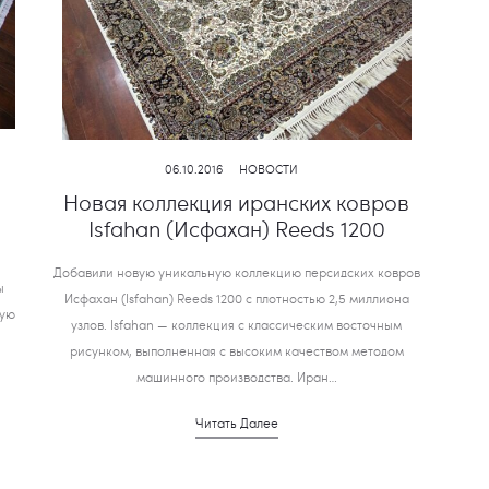
06.10.2016
НОВОСТИ
Новая коллекция иранских ковров
Isfahan (Исфахан) Reeds 1200
Добавили новую уникальную коллекцию персидских ковров
ы
Исфахан (Isfahan) Reeds 1200 с плотностью 2,5 миллиона
кую
узлов. Isfahan — коллекция с классическим восточным
рисунком, выполненная с высоким качеством методом
машинного производства. Иран…
Читать Далее